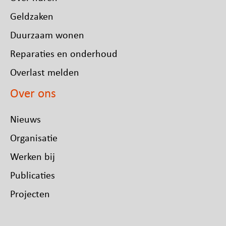
Jaarverslag 2022
Geldzaken
Jaarverslag 2021
Duurzaam wonen
Jaarverslag 2020
Jaarverslag 2019
Reparaties en onderhoud
Jaarverslag 2018
Overlast melden
Over ons
Nieuws
Organisatie
Werken bij
Publicaties
Projecten