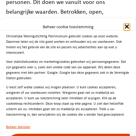
personen. Dit doen we vanuit voor ons
belangrijke waarden. Betrokken, open,
ondernemend, daadkrachtig en toekomstgericht.
Beheer cookie toestemming
Met zorg en aandacht voor de medemens en
Christelijke Woningstichting Patrimonium gebruikt cookies op onze website.
respect voor de ander. We streven naar goed
Daarmee laten wij de site goed werken en onthouden wij uw voorkeuren. Ook
meten wij het gebruik van de site en passen wij advertenties aan op wat u
rentmeesterschap met eigen verantwoording
interesseert.
met betrekking tot investeren.
Voor statistiekcookies en marketingcookies gebruiken wij persoonsgegevens. Dat
zijn gegevens over u, zoals een unieke code van uw apparaat. Wij delen deze
gegevens met één partner: Google. Google kan deze gegevens ook in de Verenigde
Staten gebruiken.
U kiest zelf welke cookies wij mogen plaatsen. U kunt cookies accepteren,
weigeren of uw voorkeuren instellen. Weigeren gaat net zo makkelijk als
accepteren. U kunt uw toestemming later intrekken of wijzigen. Klik op de
Aanvullende informatie
cookieknop rechtsonderin. Deze knop staat op elke pagina. U ziet dan hetzelfde
scherm als nu. Intrekken gaat net zo makkelijk als accepteren. Trekt u uw
toestemming in, dan verwijderen wij de cookies die u eerder had geaccepteerd.
Aedes Benchmark 2025
Beheer diensten