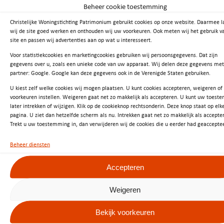
Wonen dat werkt
Beheer cookie toestemming
Bij Patrimonium werk je aan goed en betaalbaar
Christelijke Woningstichting Patrimonium gebruikt cookies op onze website. Daarmee l
wij de site goed werken en onthouden wij uw voorkeuren. Ook meten wij het gebruik v
wonen in Groningen. Dat is wonen dat werkt.
site en passen wij advertenties aan op wat u interesseert.
Vind je op onze website geen passende functie,
Voor statistiekcookies en marketingcookies gebruiken wij persoonsgegevens. Dat zijn
gegevens over u, zoals een unieke code van uw apparaat. Wij delen deze gegevens me
kijk dan op wonendatwerkt.nl. Op die site staan
partner: Google. Google kan deze gegevens ook in de Verenigde Staten gebruiken.
de vacatures van alle 24 noordelijke
U kiest zelf welke cookies wij mogen plaatsen. U kunt cookies accepteren, weigeren of
voorkeuren instellen. Weigeren gaat net zo makkelijk als accepteren. U kunt uw toes
woningcorporaties bij elkaar. Grote kans dat je
later intrekken of wijzigen. Klik op de cookieknop rechtsonderin. Deze knop staat op elk
daar een baan vindt die bij jou past.
pagina. U ziet dan hetzelfde scherm als nu. Intrekken gaat net zo makkelijk als accepte
Trekt u uw toestemming in, dan verwijderen wij de cookies die u eerder had geaccepte
Bij Patrimonium werk je aan goed en betaalbaar
Beheer diensten
wonen in Groningen. Dat is wonen dat werkt.
Accepteren
Vind je op onze website geen passende functie,
kijk dan op
wonendatwerkt.nl
. Op die site staan
Weigeren
de vacatures van alle 24 noordelijke
Bekijk voorkeuren
woningcorporaties bij elkaar. Grote kans dat je