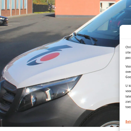
Chr
sit
pas
Voo
ove
Goo
U k
voo
lat
zie
toe
Beh