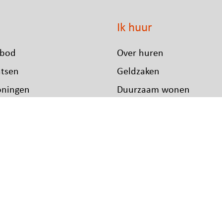
Ik huur
bod
Over huren
atsen
Geldzaken
oningen
Duurzaam wonen
woningen
Reparaties en onderhou
Overlast melden
Privacybeleid
Disclaimer
Cookiebeleid
Publicatie
© 2026 -
TriplePro Online Marketing