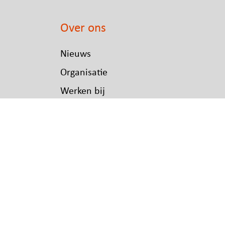
Over ons
Nieuws
Organisatie
Werken bij
d
Publicaties
Projecten
s