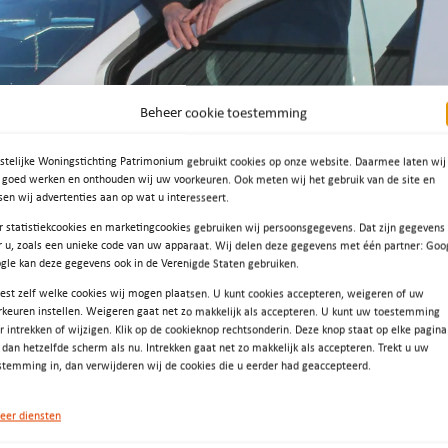
Beheer cookie toestemming
istelijke Woningstichting Patrimonium gebruikt cookies op onze website. Daarmee laten wij
e goed werken en onthouden wij uw voorkeuren. Ook meten wij het gebruik van de site en
sen wij advertenties aan op wat u interesseert.
r statistiekcookies en marketingcookies gebruiken wij persoonsgegevens. Dat zijn gegevens
r u, zoals een unieke code van uw apparaat. Wij delen deze gegevens met één partner: Goo
gle kan deze gegevens ook in de Verenigde Staten gebruiken.
iest zelf welke cookies wij mogen plaatsen. U kunt cookies accepteren, weigeren of uw
rkeuren instellen. Weigeren gaat net zo makkelijk als accepteren. U kunt uw toestemming
er intrekken of wijzigen. Klik op de cookieknop rechtsonderin. Deze knop staat op elke pagina
t dan hetzelfde scherm als nu. Intrekken gaat net zo makkelijk als accepteren. Trekt u uw
stemming in, dan verwijderen wij de cookies die u eerder had geaccepteerd.
eer diensten