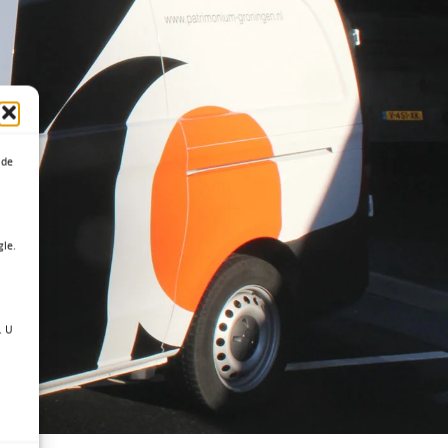
 de
gle.
. U