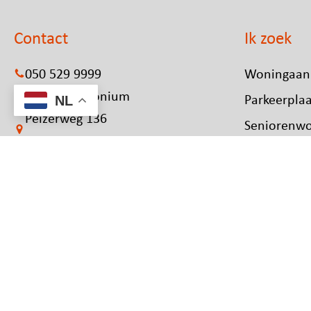
Contact
Ik zoek
050 529 9999
Woningaan
Mail Patrimonium
Parkeerpla
NL
Peizerweg 136
Seniorenw
9727 AP Groningen
Studenten