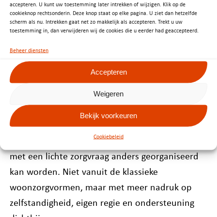
accepteren. U kunt uw toestemming later intrekken of wijzigen. Klik op de
Ruimte voor vernieuwing
cookieknop rechtsonderin. Deze knop staat op elke pagina. U ziet dan hetzelfde
scherm als nu. Intrekken gaat net zo makkelijk als accepteren. Trekt u uw
toestemming in, dan verwijderen wij de cookies die u eerder had geaccepteerd.
De Zuiderflat maakt al langer deel uit van de
Beheer diensten
samenwerking tussen ZINN en Patrimonium. De
afgelopen jaren bleef ZINN er actief met onder
Accepteren
andere wijkverpleging en het Volledig Thuis
Weigeren
Team.
Bekijk voorkeuren
ZINN wil de Zuiderflat benutten als plek om te
Cookiebeleid
verkennen hoe (tijdelijk) wonen voor mensen
met een lichte zorgvraag anders georganiseerd
kan worden. Niet vanuit de klassieke
woonzorgvormen, maar met meer nadruk op
zelfstandigheid, eigen regie en ondersteuning