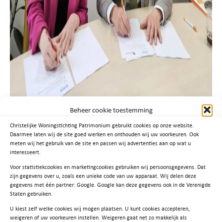
Beheer cookie toestemming
Christelijke Woningstichting Patrimonium gebruikt cookies op onze website.
Daarmee laten wij de site goed werken en onthouden wij uw voorkeuren. Ook
“Hoe dat er precies uit gaat zien, werken we de
meten wij het gebruik van de site en passen wij advertenties aan op wat u
interesseert.
komende tijd verder uit. Duidelijk is wel dat we
Voor statistiekcookies en marketingcookies gebruiken wij persoonsgegevens. Dat
het anders gaan doen dan voorheen”, aldus
zijn gegevens over u, zoals een unieke code van uw apparaat. Wij delen deze
gegevens met één partner: Google. Google kan deze gegevens ook in de Verenigde
Carry de Niet, Voorzitter Raad van Bestuur bij
Staten gebruiken.
ZINN.
U kiest zelf welke cookies wij mogen plaatsen. U kunt cookies accepteren,
weigeren of uw voorkeuren instellen. Weigeren gaat net zo makkelijk als